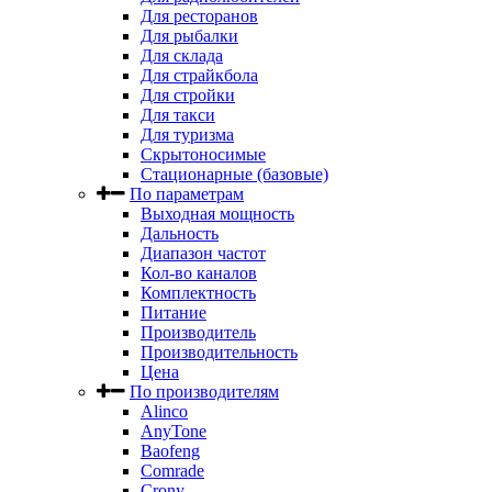
Для ресторанов
Для рыбалки
Для склада
Для страйкбола
Для стройки
Для такси
Для туризма
Скрытоносимые
Стационарные (базовые)
По параметрам
Выходная мощность
Дальность
Диапазон частот
Кол-во каналов
Комплектность
Питание
Производитель
Производительность
Цена
По производителям
Alinco
AnyTone
Baofeng
Comrade
Crony