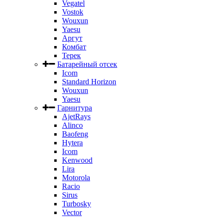
Vegatel
Vostok
Wouxun
Yaesu
Аргут
Комбат
Терек
Батарейный отсек
Icom
Standard Horizon
Wouxun
Yaesu
Гарнитура
AjetRays
Alinco
Baofeng
Hytera
Icom
Kenwood
Lira
Motorola
Racio
Sirus
Turbosky
Vector