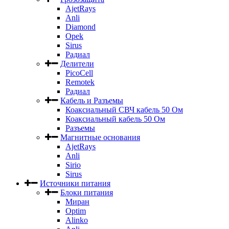
AjetRays
Anli
Diamond
Opek
Sirus
Радиал
Делители
PicoCell
Remotek
Радиал
Кабель и Разъемы
Коаксиальный СВЧ кабель 50 Ом
Коаксиальный кабель 50 Ом
Разъемы
Магнитные основания
AjetRays
Anli
Sirio
Sirus
Источники питания
Блоки питания
Миран
Optim
Alinko