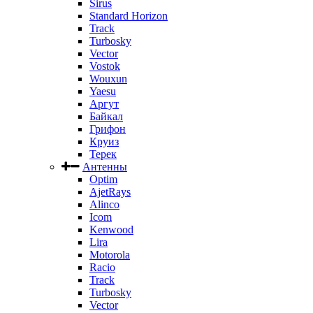
Sirus
Standard Horizon
Track
Turbosky
Vector
Vostok
Wouxun
Yaesu
Аргут
Байкал
Грифон
Круиз
Терек
Антенны
Optim
AjetRays
Alinco
Icom
Kenwood
Lira
Motorola
Racio
Track
Turbosky
Vector