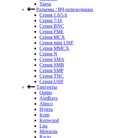
Yaesu
Разъемы / ВЧ-переходники
Серия 1.6/5.6
Серия 7/16
Серия BNC
Серия FME
Серия MCX
Серия mini UHF
Серия MMCX
Серия N
Серия SMA
Серия SMB
Серия SMP
Серия TNC
Серия UHF
Тангенты
Optim
AjetRays
Alinco
Hytera
Icom
Kenwood
Lira
Motorola
Racio