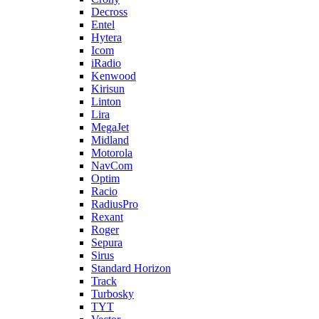
Decross
Entel
Hytera
Icom
iRadio
Kenwood
Kirisun
Linton
Lira
MegaJet
Midland
Motorola
NavCom
Optim
Racio
RadiusPro
Rexant
Roger
Sepura
Sirus
Standard Horizon
Track
Turbosky
TYT