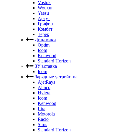
Vostok
Wouxun
Yaesu
Аргут
Грифон
Комбат
Терек
Динамики
Optim
Icom
Kenwood
Standard Horizon
ЗУ вставка
Icom
Зарядные устройства
AjetRays
Alinco
Hytera
Icom
Kenwood
Lira
Motorola
Racio
Sirus
Standard Horizon