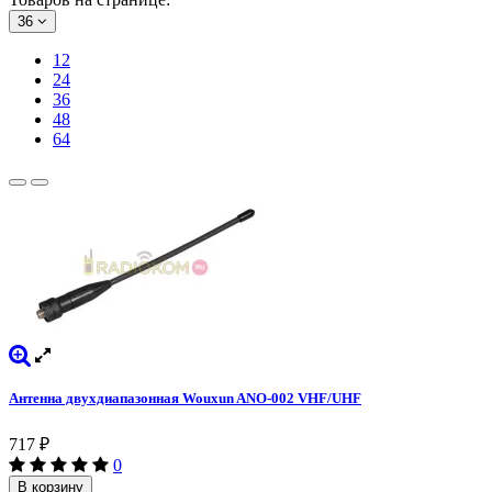
36
12
24
36
48
64
Антенна двухдиапазонная Wouxun ANO-002 VHF/UHF
717
₽
0
В корзину