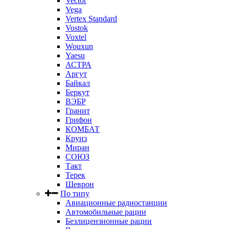
Vector
Vega
Vertex Standard
Vostok
Voxtel
Wouxun
Yaesu
АСТРА
Аргут
Байкал
Беркут
ВЭБР
Гранит
Грифон
КОМБАТ
Круиз
Миран
СОЮЗ
Такт
Терек
Шеврон
По типу
Авиационные радиостанции
Автомобильные рации
Безлицензионные рации