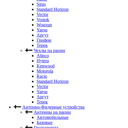
Sirus
Standard Horizon
Vector
Vostok
Wouxun
Yaesu
Аргут
Грифон
Терек
Чехлы на рации
Alinco
Hytera
Kenwood
Motorola
Racio
Standard Horizon
Vector
Yaesu
Аргут
Терек
Антенно-Фидерные устройства
Антенны на рации
Автомобильные
Базовые
Грозозащита