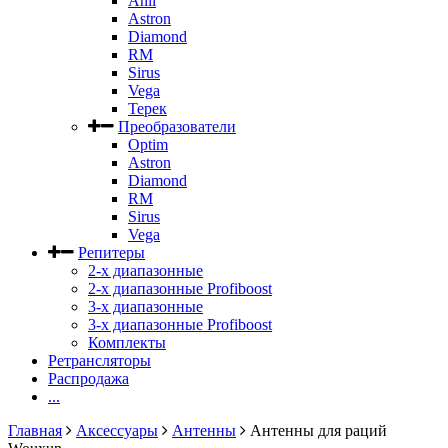
Anli
Astron
Diamond
RM
Sirus
Vega
Терек
Преобразователи
Optim
Astron
Diamond
RM
Sirus
Vega
Репитеры
2-х диапазонные
2-х диапазонные Profiboost
3-х диапазонные
3-х диапазонные Profiboost
Комплекты
Ретрансляторы
Распродажа
...
Главная
Аксессуары
Антенны
Антенны для раций