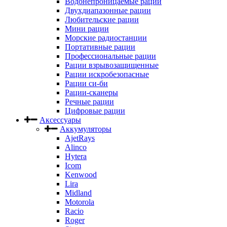
Водонепроницаемые рации
Двухдиапазонные рации
Любительские рации
Мини рации
Морские радиостанции
Портативные рации
Профессиональные рации
Рации взрывозащищенные
Рации искробезопасные
Рации си-би
Рации-сканеры
Речные рации
Цифровые рации
Аксессуары
Аккумуляторы
AjetRays
Alinco
Hytera
Icom
Kenwood
Lira
Midland
Motorola
Racio
Roger