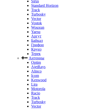
Sirus
Standard Horizon
Track
Turbosky
Vector
Vostok
Wouxun
Yaesu
Аргут
Байкал
Грифон
Круиз
Терек
Антенны
Optim
AjetRays
Alinco
Icom
Kenwood
Lira
Motorola
Racio
Track
Turbosky
Vector