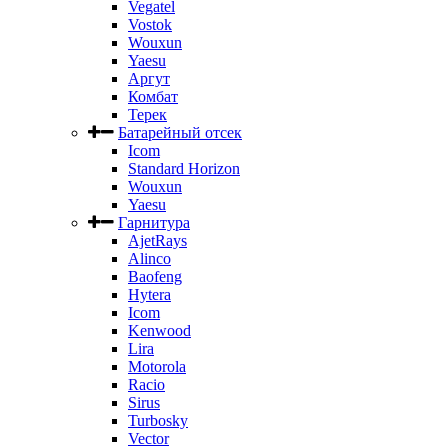
Vegatel
Vostok
Wouxun
Yaesu
Аргут
Комбат
Терек
Батарейный отсек
Icom
Standard Horizon
Wouxun
Yaesu
Гарнитура
AjetRays
Alinco
Baofeng
Hytera
Icom
Kenwood
Lira
Motorola
Racio
Sirus
Turbosky
Vector