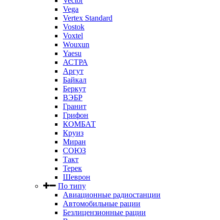
Vector
Vega
Vertex Standard
Vostok
Voxtel
Wouxun
Yaesu
АСТРА
Аргут
Байкал
Беркут
ВЭБР
Гранит
Грифон
КОМБАТ
Круиз
Миран
СОЮЗ
Такт
Терек
Шеврон
По типу
Авиационные радиостанции
Автомобильные рации
Безлицензионные рации