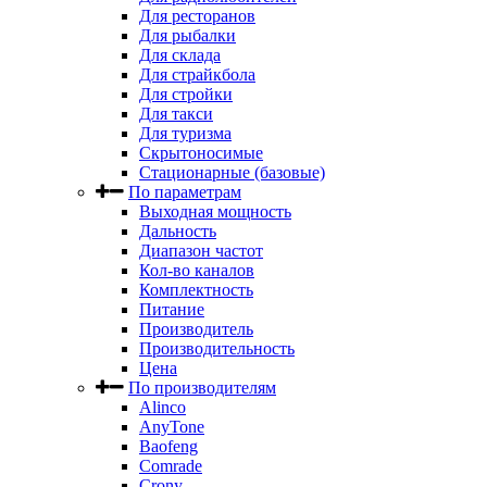
Для ресторанов
Для рыбалки
Для склада
Для страйкбола
Для стройки
Для такси
Для туризма
Скрытоносимые
Стационарные (базовые)
По параметрам
Выходная мощность
Дальность
Диапазон частот
Кол-во каналов
Комплектность
Питание
Производитель
Производительность
Цена
По производителям
Alinco
AnyTone
Baofeng
Comrade
Crony