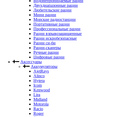
Водонепроницаемые рации
Двухдиапазонные рации
Любительские рации
Мини рации
Морские радиостанции
Портативные рации
Профессиональные рации
Рации взрывозащищенные
Рации искробезопасные
Рации си-би
Рации-сканеры
Речные рации
Цифровые рации
Аксессуары
Аккумуляторы
AjetRays
Alinco
Hytera
Icom
Kenwood
Lira
Midland
Motorola
Racio
Roger