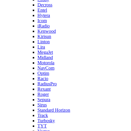
Decross
Entel
Hytera
Icom
iRadio
Kenwood
Kirisun
Linton
Lira
MegaJet
Midland
Motorola
NavCom
Optim
Racio
RadiusPro
Rexant
Roger
Sepura
Sirus
Standard Horizon
Track
Turbosky
TYT