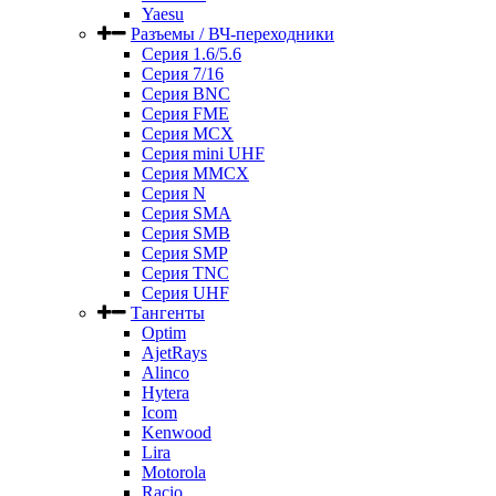
Yaesu
Разъемы / ВЧ-переходники
Серия 1.6/5.6
Серия 7/16
Серия BNC
Серия FME
Серия MCX
Серия mini UHF
Серия MMCX
Серия N
Серия SMA
Серия SMB
Серия SMP
Серия TNC
Серия UHF
Тангенты
Optim
AjetRays
Alinco
Hytera
Icom
Kenwood
Lira
Motorola
Racio