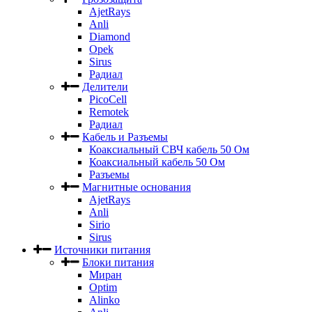
AjetRays
Anli
Diamond
Opek
Sirus
Радиал
Делители
PicoCell
Remotek
Радиал
Кабель и Разъемы
Коаксиальный СВЧ кабель 50 Ом
Коаксиальный кабель 50 Ом
Разъемы
Магнитные основания
AjetRays
Anli
Sirio
Sirus
Источники питания
Блоки питания
Миран
Optim
Alinko