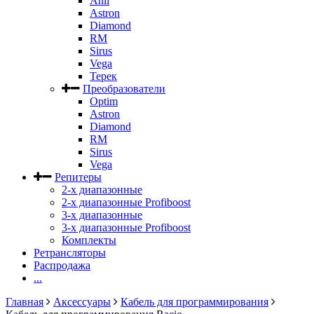
Anli
Astron
Diamond
RM
Sirus
Vega
Терек
Преобразователи
Optim
Astron
Diamond
RM
Sirus
Vega
Репитеры
2-х диапазонные
2-х диапазонные Profiboost
3-х диапазонные
3-х диапазонные Profiboost
Комплекты
Ретрансляторы
Распродажа
...
Главная
Аксессуары
Кабель для программирования