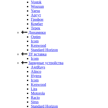
Vostok
Wouxun
Yaesu
Аргут
Грифон
Комбат
Терек
Динамики
Optim
Icom
Kenwood
Standard Horizon
ЗУ вставка
Icom
Зарядные устройства
AjetRays
Alinco
Hytera
Icom
Kenwood
Lira
Motorola
Racio
Sirus
Standard Horizon