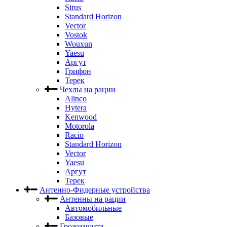
Sirus
Standard Horizon
Vector
Vostok
Wouxun
Yaesu
Аргут
Грифон
Терек
Чехлы на рации
Alinco
Hytera
Kenwood
Motorola
Racio
Standard Horizon
Vector
Yaesu
Аргут
Терек
Антенно-Фидерные устройства
Антенны на рации
Автомобильные
Базовые
Грозозащита