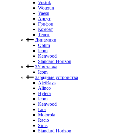
Vostok
Wouxun
Yaesu
Аргут
Грифон
Комбат
Терек
Динамики
Optim
Icom
Kenwood
Standard Horizon
ЗУ вставка
Icom
Зарядные устройства
AjetRays
Alinco
Hytera
Icom
Kenwood
Lira
Motorola
Racio
Sirus
Standard Horizon