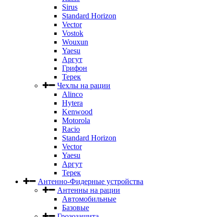
Sirus
Standard Horizon
Vector
Vostok
Wouxun
Yaesu
Аргут
Грифон
Терек
Чехлы на рации
Alinco
Hytera
Kenwood
Motorola
Racio
Standard Horizon
Vector
Yaesu
Аргут
Терек
Антенно-Фидерные устройства
Антенны на рации
Автомобильные
Базовые
Грозозащита