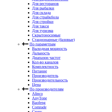
Для ресторанов
Для рыбалки
Для склада
Для страйкбола
Для стройки
Для такси
Для туризма
Скрытоносимые
Стационарные (базовые)
По параметрам
Выходная мощность
Дальность
Диапазон частот
Кол-во каналов
Комплектность
Питание
Производитель
Производительность
Цена
По производителям
Alinco
AnyTone
Baofeng
Comrade
Crony