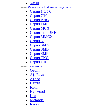
Yaesu
Разъемы / ВЧ-переходники
Серия 1.6/5.6
Серия 7/16
Серия BNC
Серия FME
Серия MCX
Серия mini UHF
Серия MMCX
Серия N
Серия SMA
Серия SMB
Серия SMP
Серия TNC
Серия UHF
Тангенты
Optim
AjetRays
Alinco
Hytera
Icom
Kenwood
Lira
Motorola
Racio