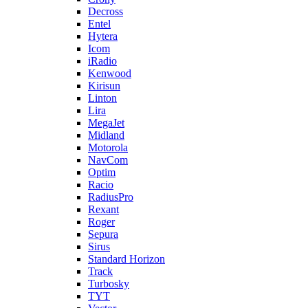
Decross
Entel
Hytera
Icom
iRadio
Kenwood
Kirisun
Linton
Lira
MegaJet
Midland
Motorola
NavCom
Optim
Racio
RadiusPro
Rexant
Roger
Sepura
Sirus
Standard Horizon
Track
Turbosky
TYT