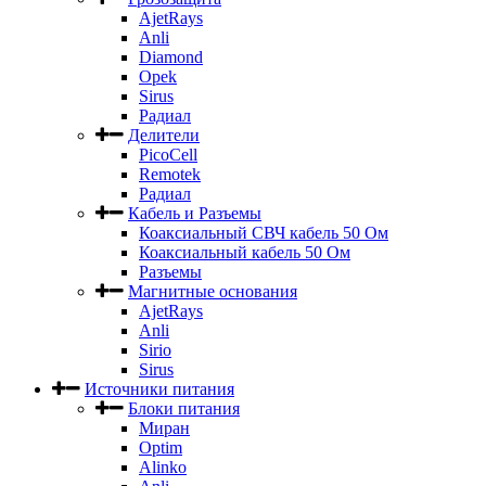
AjetRays
Anli
Diamond
Opek
Sirus
Радиал
Делители
PicoCell
Remotek
Радиал
Кабель и Разъемы
Коаксиальный СВЧ кабель 50 Ом
Коаксиальный кабель 50 Ом
Разъемы
Магнитные основания
AjetRays
Anli
Sirio
Sirus
Источники питания
Блоки питания
Миран
Optim
Alinko