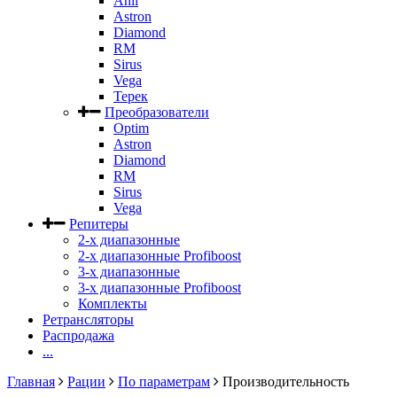
Anli
Astron
Diamond
RM
Sirus
Vega
Терек
Преобразователи
Optim
Astron
Diamond
RM
Sirus
Vega
Репитеры
2-х диапазонные
2-х диапазонные Profiboost
3-х диапазонные
3-х диапазонные Profiboost
Комплекты
Ретрансляторы
Распродажа
...
Главная
Рации
По параметрам
Производительность