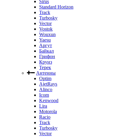
Sirus
Standard Horizon
Track
Turbosky
Vector
Vostok
Wouxun
Yaesu
Аргут
Байкал
Грифон
Круиз
Терек
Антенны
Optim
AjetRays
Alinco
Icom
Kenwood
Lira
Motorola
Racio
Track
Turbosky
Vector