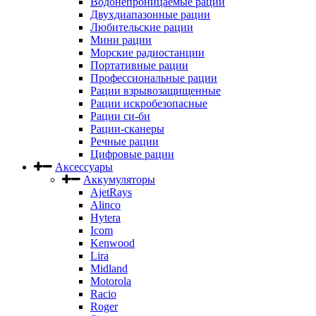
Водонепроницаемые рации
Двухдиапазонные рации
Любительские рации
Мини рации
Морские радиостанции
Портативные рации
Профессиональные рации
Рации взрывозащищенные
Рации искробезопасные
Рации си-би
Рации-сканеры
Речные рации
Цифровые рации
Аксессуары
Аккумуляторы
AjetRays
Alinco
Hytera
Icom
Kenwood
Lira
Midland
Motorola
Racio
Roger