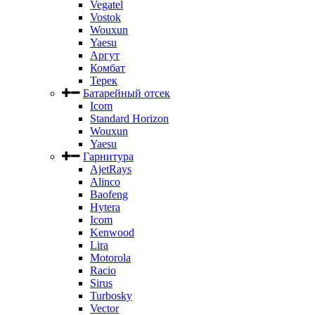
Vegatel
Vostok
Wouxun
Yaesu
Аргут
Комбат
Терек
Батарейный отсек
Icom
Standard Horizon
Wouxun
Yaesu
Гарнитура
AjetRays
Alinco
Baofeng
Hytera
Icom
Kenwood
Lira
Motorola
Racio
Sirus
Turbosky
Vector