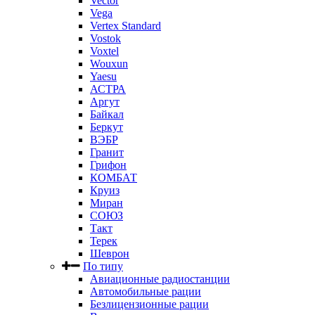
Vector
Vega
Vertex Standard
Vostok
Voxtel
Wouxun
Yaesu
АСТРА
Аргут
Байкал
Беркут
ВЭБР
Гранит
Грифон
КОМБАТ
Круиз
Миран
СОЮЗ
Такт
Терек
Шеврон
По типу
Авиационные радиостанции
Автомобильные рации
Безлицензионные рации