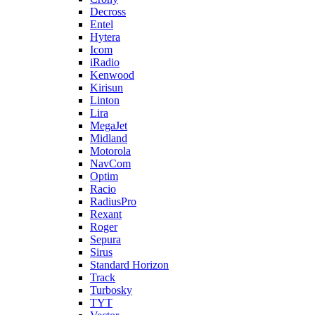
Decross
Entel
Hytera
Icom
iRadio
Kenwood
Kirisun
Linton
Lira
MegaJet
Midland
Motorola
NavCom
Optim
Racio
RadiusPro
Rexant
Roger
Sepura
Sirus
Standard Horizon
Track
Turbosky
TYT