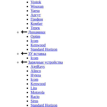
Vostok
Wouxun
Yaesu
Аргут
Грифон
Комбат
Терек
Динамики
Optim
Icom
Kenwood
Standard Horizon
ЗУ вставка
Icom
Зарядные устройства
AjetRays
Alinco
Hytera
Icom
Kenwood
Lira
Motorola
Racio
Sirus
Standard Horizon