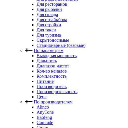
Для ресторанов
Для рыбалки
Для склада
Для страйкбола
Для стройки
Для такси
Для туризма
Скрытоносимые
Стационарные (базовые)
По параметрам
Выходная мощность
Дальность
Диапазон частот
Кол-во каналов
Комплектность
Питание
Производитель
Производительность
Цена
По производителям
Alinco
AnyTone
Baofeng
Comrade
Crony