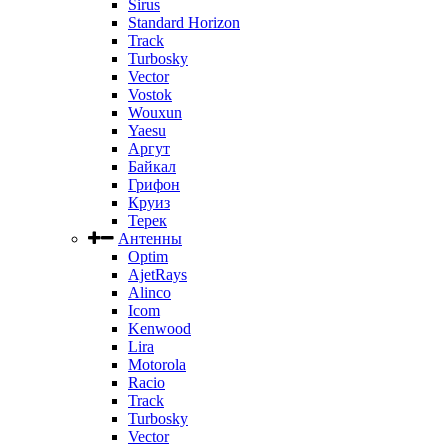
Sirus
Standard Horizon
Track
Turbosky
Vector
Vostok
Wouxun
Yaesu
Аргут
Байкал
Грифон
Круиз
Терек
Антенны
Optim
AjetRays
Alinco
Icom
Kenwood
Lira
Motorola
Racio
Track
Turbosky
Vector