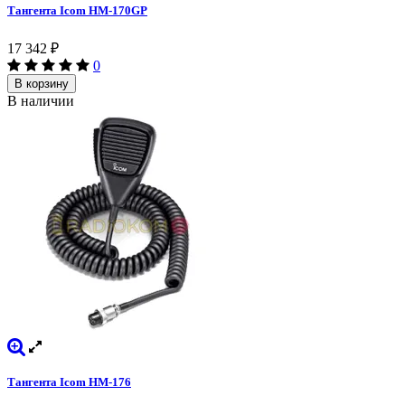
Тангента Icom HM-170GP
17 342
₽
0
В корзину
В наличии
Тангента Icom HM-176