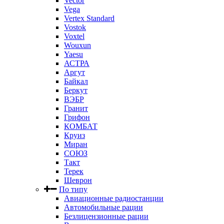
Vector
Vega
Vertex Standard
Vostok
Voxtel
Wouxun
Yaesu
АСТРА
Аргут
Байкал
Беркут
ВЭБР
Гранит
Грифон
КОМБАТ
Круиз
Миран
СОЮЗ
Такт
Терек
Шеврон
По типу
Авиационные радиостанции
Автомобильные рации
Безлицензионные рации