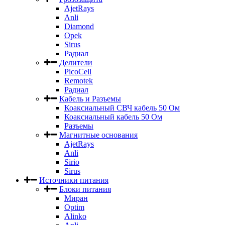
AjetRays
Anli
Diamond
Opek
Sirus
Радиал
Делители
PicoCell
Remotek
Радиал
Кабель и Разъемы
Коаксиальный СВЧ кабель 50 Ом
Коаксиальный кабель 50 Ом
Разъемы
Магнитные основания
AjetRays
Anli
Sirio
Sirus
Источники питания
Блоки питания
Миран
Optim
Alinko