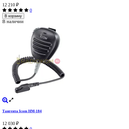
12 210
₽
0
В корзину
В наличии
Тангента Icom HM-184
12 030
₽
0