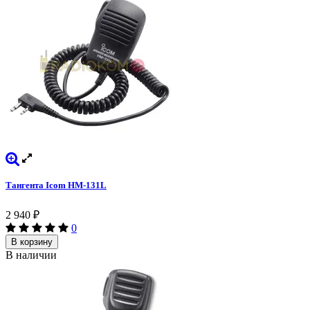
Тангента Icom HM-131L
2 940
₽
0
В корзину
В наличии