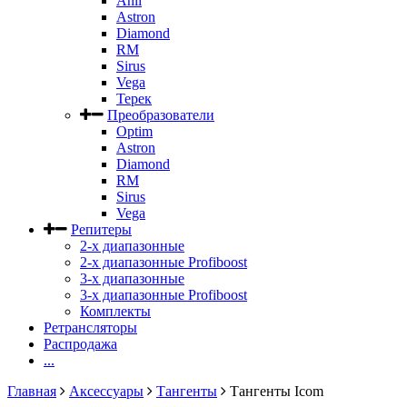
Anli
Astron
Diamond
RM
Sirus
Vega
Терек
Преобразователи
Optim
Astron
Diamond
RM
Sirus
Vega
Репитеры
2-х диапазонные
2-х диапазонные Profiboost
3-х диапазонные
3-х диапазонные Profiboost
Комплекты
Ретрансляторы
Распродажа
...
Главная
Аксессуары
Тангенты
Тангенты Icom