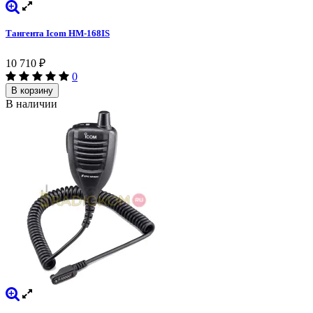
Тангента Icom HM-168IS
10 710
₽
0
В корзину
В наличии