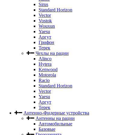
Sirus
Standard Horizon
Vector
Vostok
Wouxun
Yaesu
Аргут
Грифон
Терек
Чехлы на рации
Alinco
Hytera
Kenwood
Motorola
Racio
Standard Horizon
Vector
Yaesu
Аргут
Терек
Антенно-Фидерные устройства
Антенны на рации
Автомобильные
Базовые
Грозозащита