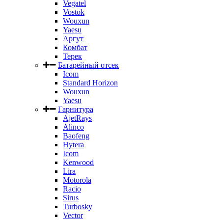
Vegatel
Vostok
Wouxun
Yaesu
Аргут
Комбат
Терек
Батарейный отсек
Icom
Standard Horizon
Wouxun
Yaesu
Гарнитура
AjetRays
Alinco
Baofeng
Hytera
Icom
Kenwood
Lira
Motorola
Racio
Sirus
Turbosky
Vector