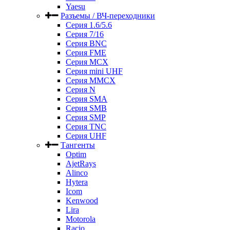
Yaesu
Разъемы / ВЧ-переходники
Серия 1.6/5.6
Серия 7/16
Серия BNC
Серия FME
Серия MCX
Серия mini UHF
Серия MMCX
Серия N
Серия SMA
Серия SMB
Серия SMP
Серия TNC
Серия UHF
Тангенты
Optim
AjetRays
Alinco
Hytera
Icom
Kenwood
Lira
Motorola
Racio