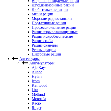
Водонепроницаемые рации
Двухдиапазонные рации
Любительские рации
Мини рации
Морские радиостанции
Портативные рации
Профессиональные рации
Рации взрывозащищенные
Рации искробезопасные
Рации си-би
Рации-сканеры
Речные рации
Цифровые рации
Аксессуары
Аккумуляторы
AjetRays
Alinco
Hytera
Icom
Kenwood
Lira
Midland
Motorola
Racio
Roger