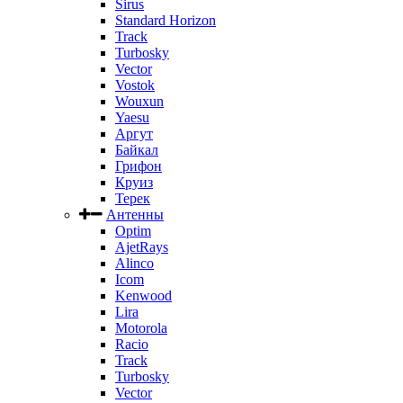
Sirus
Standard Horizon
Track
Turbosky
Vector
Vostok
Wouxun
Yaesu
Аргут
Байкал
Грифон
Круиз
Терек
Антенны
Optim
AjetRays
Alinco
Icom
Kenwood
Lira
Motorola
Racio
Track
Turbosky
Vector