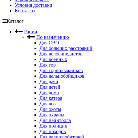
Условия доставки
Контакты
Каталог
Рации
По назначению
Для СВО
Для больших расстояний
Для велосипедистов
Для военных
Для гор
Для горнолыжников
Для дальнобойщиков
Для дачи
Для детей
Для дома
Для катера
Для леса
Для охоты
Для охраны
Для пейнтбола
Для полиции
Для походов
Для радиолюбителей