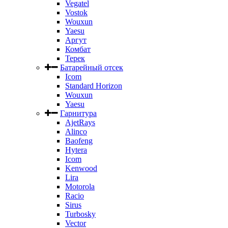
Vegatel
Vostok
Wouxun
Yaesu
Аргут
Комбат
Терек
Батарейный отсек
Icom
Standard Horizon
Wouxun
Yaesu
Гарнитура
AjetRays
Alinco
Baofeng
Hytera
Icom
Kenwood
Lira
Motorola
Racio
Sirus
Turbosky
Vector