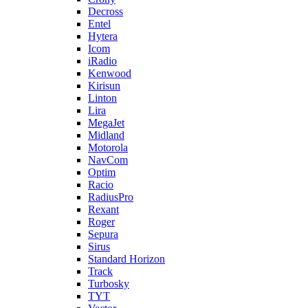
Decross
Entel
Hytera
Icom
iRadio
Kenwood
Kirisun
Linton
Lira
MegaJet
Midland
Motorola
NavCom
Optim
Racio
RadiusPro
Rexant
Roger
Sepura
Sirus
Standard Horizon
Track
Turbosky
TYT