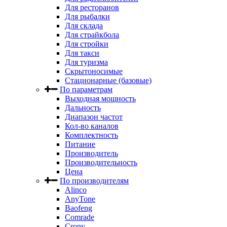
Для ресторанов
Для рыбалки
Для склада
Для страйкбола
Для стройки
Для такси
Для туризма
Скрытоносимые
Стационарные (базовые)
По параметрам
Выходная мощность
Дальность
Диапазон частот
Кол-во каналов
Комплектность
Питание
Производитель
Производительность
Цена
По производителям
Alinco
AnyTone
Baofeng
Comrade
Crony