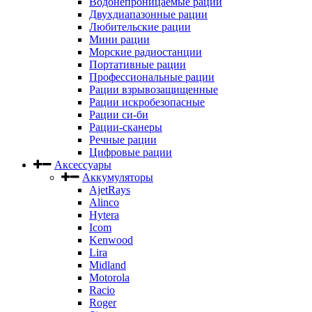
Водонепроницаемые рации
Двухдиапазонные рации
Любительские рации
Мини рации
Морские радиостанции
Портативные рации
Профессиональные рации
Рации взрывозащищенные
Рации искробезопасные
Рации си-би
Рации-сканеры
Речные рации
Цифровые рации
Аксессуары
Аккумуляторы
AjetRays
Alinco
Hytera
Icom
Kenwood
Lira
Midland
Motorola
Racio
Roger