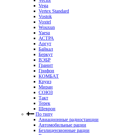
Vector
Vega
Vertex Standard
Vostok
Voxtel
Wouxun
Yaesu
АСТРА
Аргут
Байкал
Беркут
ВЭБР
Гранит
Грифон
КОМБАТ
Круиз
Миран
СОЮЗ
Такт
Терек
Шеврон
По типу
Авиационные радиостанции
Автомобильные рации
Безлицензионные рации