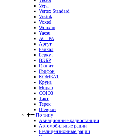
Vector
Vega
Vertex Standard
Vostok
Voxtel
Wouxun
Yaesu
АСТРА
Аргут
Байкал
Беркут
ВЭБР
Гранит
Грифон
КОМБАТ
Круиз
Миран
СОЮЗ
Такт
Терек
Шеврон
По типу
Авиационные радиостанции
Автомобильные рации
Безлицензионные рации