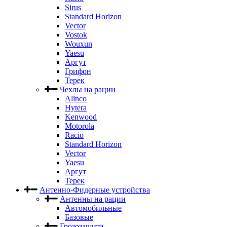
Sirus
Standard Horizon
Vector
Vostok
Wouxun
Yaesu
Аргут
Грифон
Терек
Чехлы на рации
Alinco
Hytera
Kenwood
Motorola
Racio
Standard Horizon
Vector
Yaesu
Аргут
Терек
Антенно-Фидерные устройства
Антенны на рации
Автомобильные
Базовые
Грозозащита