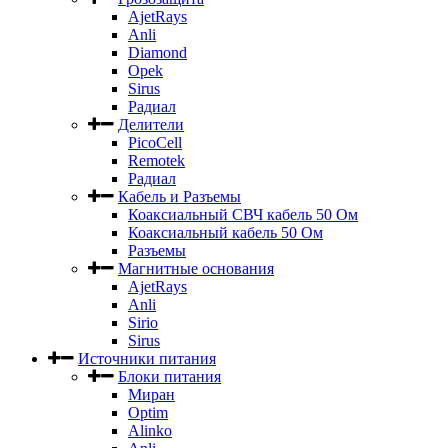
AjetRays
Anli
Diamond
Opek
Sirus
Радиал
Делители
PicoCell
Remotek
Радиал
Кабель и Разъемы
Коаксиальный СВЧ кабель 50 Ом
Коаксиальный кабель 50 Ом
Разъемы
Магнитные основания
AjetRays
Anli
Sirio
Sirus
Источники питания
Блоки питания
Миран
Optim
Alinko