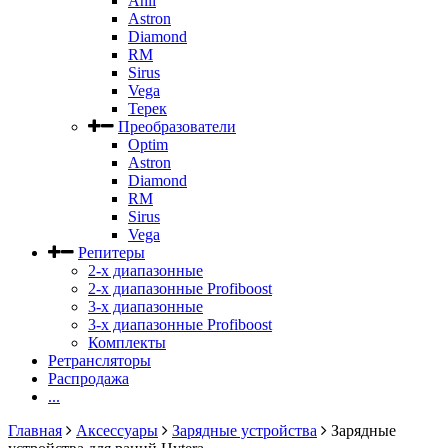
Anli
Astron
Diamond
RM
Sirus
Vega
Терек
Преобразователи
Optim
Astron
Diamond
RM
Sirus
Vega
Репитеры
2-х диапазонные
2-х диапазонные Profiboost
3-х диапазонные
3-х диапазонные Profiboost
Комплекты
Ретрансляторы
Распродажа
...
Главная
Аксессуары
Зарядные устройства
Зарядные