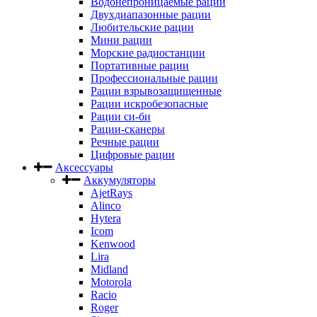
Водонепроницаемые рации
Двухдиапазонные рации
Любительские рации
Мини рации
Морские радиостанции
Портативные рации
Профессиональные рации
Рации взрывозащищенные
Рации искробезопасные
Рации си-би
Рации-сканеры
Речные рации
Цифровые рации
Аксессуары
Аккумуляторы
AjetRays
Alinco
Hytera
Icom
Kenwood
Lira
Midland
Motorola
Racio
Roger