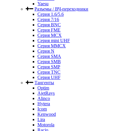
Yaesu
Разъемы / ВЧ-переходники
Серия 1.6/5.6
Серия 7/16
Серия BNC
Серия FME
Серия MCX
Серия mini UHF
Серия MMCX
Серия N
Серия SMA
Серия SMB
Серия SMP
Серия TNC
Серия UHF
Тангенты
Optim
AjetRays
Alinco
Hytera
Icom
Kenwood
Lira
Motorola
Racio