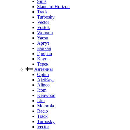
Sirus
Standard Horizon
Track
Turbosky
Vector
Vostok
Wouxun
Yaesu
Аргут
Байкал
Грифон
Круиз
Терек
Антенны
Optim
AjetRays
Alinco
Icom
Kenwood
Lira
Motorola
Racio
Track
Turbosky
Vector