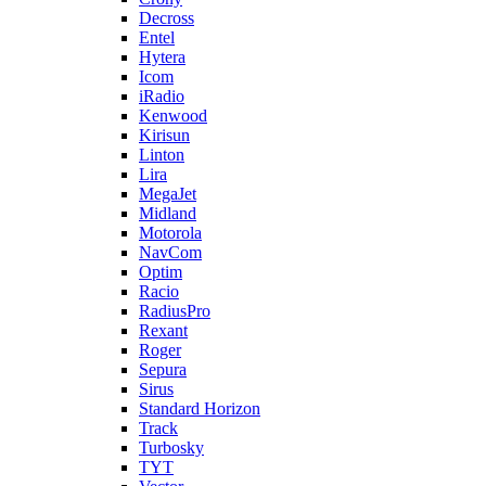
Decross
Entel
Hytera
Icom
iRadio
Kenwood
Kirisun
Linton
Lira
MegaJet
Midland
Motorola
NavCom
Optim
Racio
RadiusPro
Rexant
Roger
Sepura
Sirus
Standard Horizon
Track
Turbosky
TYT