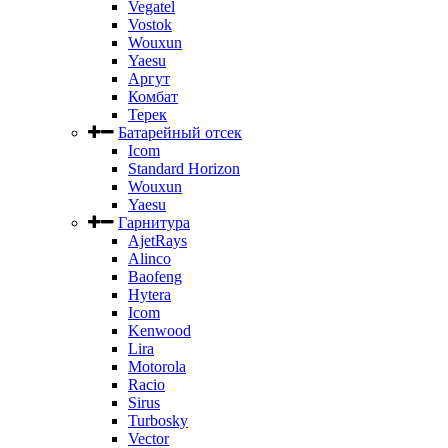
Vegatel
Vostok
Wouxun
Yaesu
Аргут
Комбат
Терек
Батарейный отсек
Icom
Standard Horizon
Wouxun
Yaesu
Гарнитура
AjetRays
Alinco
Baofeng
Hytera
Icom
Kenwood
Lira
Motorola
Racio
Sirus
Turbosky
Vector