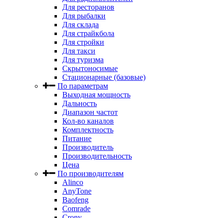
Для ресторанов
Для рыбалки
Для склада
Для страйкбола
Для стройки
Для такси
Для туризма
Скрытоносимые
Стационарные (базовые)
По параметрам
Выходная мощность
Дальность
Диапазон частот
Кол-во каналов
Комплектность
Питание
Производитель
Производительность
Цена
По производителям
Alinco
AnyTone
Baofeng
Comrade
Crony