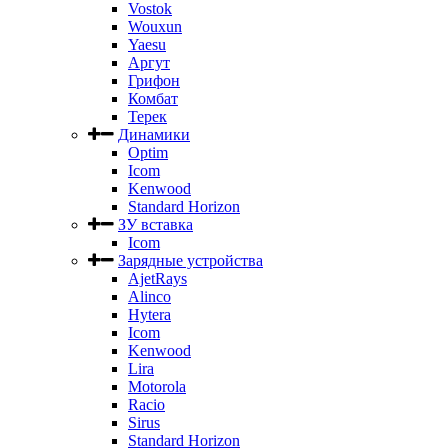
Vostok
Wouxun
Yaesu
Аргут
Грифон
Комбат
Терек
Динамики
Optim
Icom
Kenwood
Standard Horizon
ЗУ вставка
Icom
Зарядные устройства
AjetRays
Alinco
Hytera
Icom
Kenwood
Lira
Motorola
Racio
Sirus
Standard Horizon