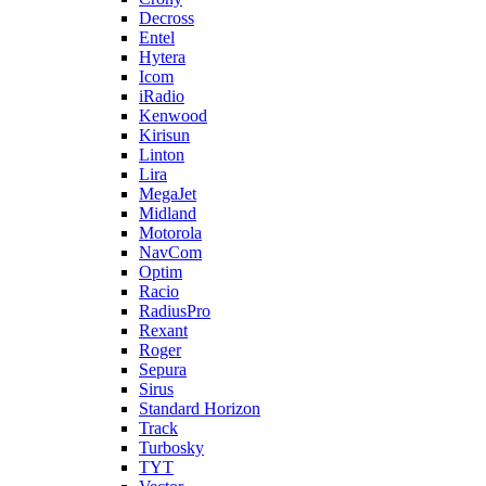
Decross
Entel
Hytera
Icom
iRadio
Kenwood
Kirisun
Linton
Lira
MegaJet
Midland
Motorola
NavCom
Optim
Racio
RadiusPro
Rexant
Roger
Sepura
Sirus
Standard Horizon
Track
Turbosky
TYT