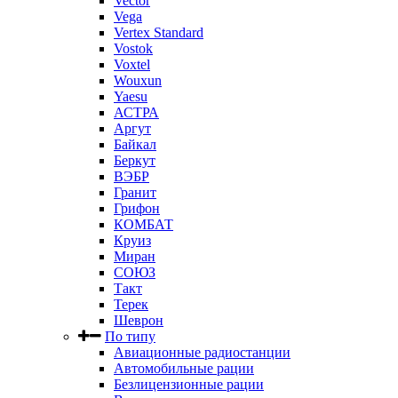
Vector
Vega
Vertex Standard
Vostok
Voxtel
Wouxun
Yaesu
АСТРА
Аргут
Байкал
Беркут
ВЭБР
Гранит
Грифон
КОМБАТ
Круиз
Миран
СОЮЗ
Такт
Терек
Шеврон
По типу
Авиационные радиостанции
Автомобильные рации
Безлицензионные рации