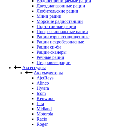
Водонепроницаемые рации
Двухдиапазонные рации
Любительские рации
Мини рации
Морские радиостанции
Портативные рации
Профессиональные рации
Рации взрывозащищенные
Рации искробезопасные
Рации си-би
Рации-сканеры
Речные рации
Цифровые рации
Аксессуары
Аккумуляторы
AjetRays
Alinco
Hytera
Icom
Kenwood
Lira
Midland
Motorola
Racio
Roger