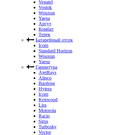
Vegatel
Vostok
Wouxun
Yaesu
Аргут
Комбат
Терек
Батарейный отсек
Icom
Standard Horizon
Wouxun
Yaesu
Гарнитура
AjetRays
Alinco
Baofeng
Hytera
Icom
Kenwood
Lira
Motorola
Racio
Sirus
Turbosky
Vector