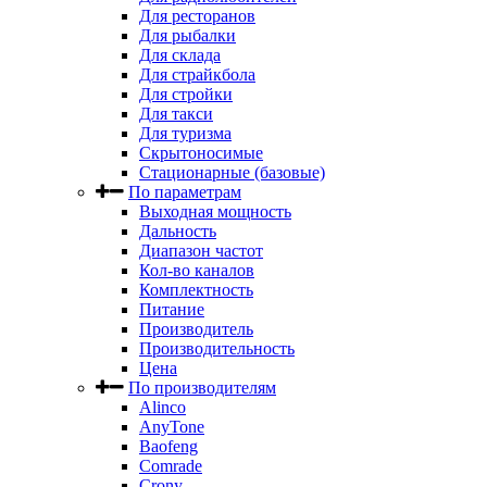
Для ресторанов
Для рыбалки
Для склада
Для страйкбола
Для стройки
Для такси
Для туризма
Скрытоносимые
Стационарные (базовые)
По параметрам
Выходная мощность
Дальность
Диапазон частот
Кол-во каналов
Комплектность
Питание
Производитель
Производительность
Цена
По производителям
Alinco
AnyTone
Baofeng
Comrade
Crony