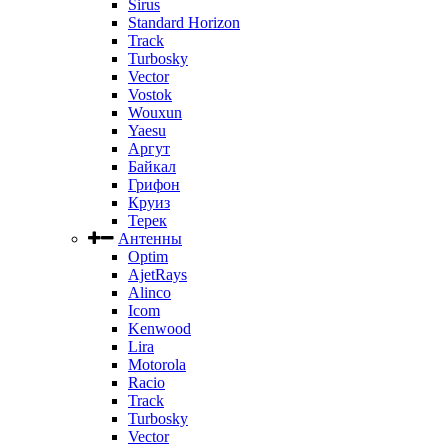
Sirus
Standard Horizon
Track
Turbosky
Vector
Vostok
Wouxun
Yaesu
Аргут
Байкал
Грифон
Круиз
Терек
Антенны
Optim
AjetRays
Alinco
Icom
Kenwood
Lira
Motorola
Racio
Track
Turbosky
Vector