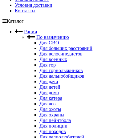
Условия доставки
Контакты
Каталог
Рации
По назначению
Для СВО
Для больших расстояний
Для велосипедистов
Для военных
Для гор
Для горнолыжников
Для дальнобойщиков
Для дачи
Для детей
Для дома
Для катера
Для леса
Для охоты
Для охраны
Для пейнтбола
Для полиции
Для походов
Для радиолюбителей