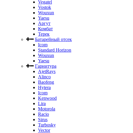
Vegatel
Vostok
Wouxun
Yaesu
Аргут
Комбат
Терек
Батарейный отсек
Icom
Standard Horizon
Wouxun
Yaesu
Гарнитура
AjetRays
Alinco
Baofeng
Hytera
Icom
Kenwood
Lira
Motorola
Racio
Sirus
Turbosky
Vector