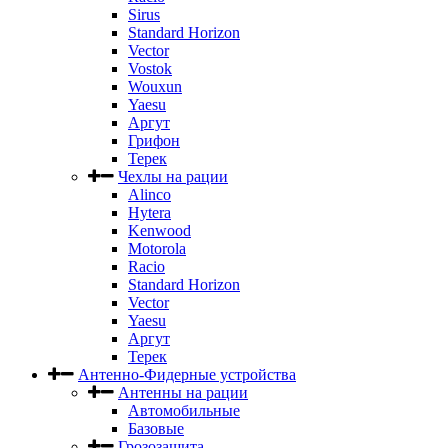
Sirus
Standard Horizon
Vector
Vostok
Wouxun
Yaesu
Аргут
Грифон
Терек
Чехлы на рации
Alinco
Hytera
Kenwood
Motorola
Racio
Standard Horizon
Vector
Yaesu
Аргут
Терек
Антенно-Фидерные устройства
Антенны на рации
Автомобильные
Базовые
Грозозащита