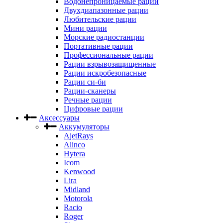
Водонепроницаемые рации
Двухдиапазонные рации
Любительские рации
Мини рации
Морские радиостанции
Портативные рации
Профессиональные рации
Рации взрывозащищенные
Рации искробезопасные
Рации си-би
Рации-сканеры
Речные рации
Цифровые рации
Аксессуары
Аккумуляторы
AjetRays
Alinco
Hytera
Icom
Kenwood
Lira
Midland
Motorola
Racio
Roger