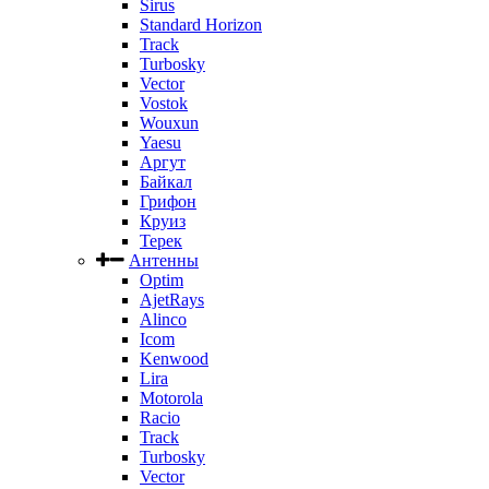
Sirus
Standard Horizon
Track
Turbosky
Vector
Vostok
Wouxun
Yaesu
Аргут
Байкал
Грифон
Круиз
Терек
Антенны
Optim
AjetRays
Alinco
Icom
Kenwood
Lira
Motorola
Racio
Track
Turbosky
Vector