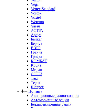
Vector
Vega
Vertex Standard
Vostok
Voxtel
Wouxun
Yaesu
АСТРА
Аргут
Байкал
Беркут
ВЭБР
Гранит
Грифон
КОМБАТ
Круиз
Миран
СОЮЗ
Такт
Терек
Шеврон
По типу
Авиационные радиостанции
Автомобильные рации
Безлицензионные рации