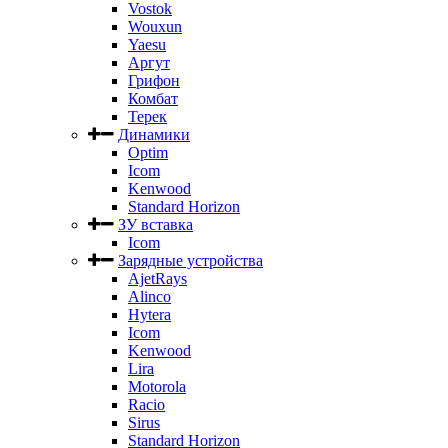
Vostok
Wouxun
Yaesu
Аргут
Грифон
Комбат
Терек
Динамики
Optim
Icom
Kenwood
Standard Horizon
ЗУ вставка
Icom
Зарядные устройства
AjetRays
Alinco
Hytera
Icom
Kenwood
Lira
Motorola
Racio
Sirus
Standard Horizon