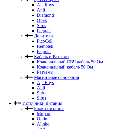
AjetRays
Anli
Diamond
Opek
Sirus
Радиал
Делители
PicoCell
Remotek
Радиал
Кабель и Разъемы
Коаксиальный СВЧ кабель 50 Ом
Коаксиальный кабель 50 Ом
Разъемы
Магнитные основания
AjetRays
Anli
Sirio
Sirus
Источники питания
Блоки питания
Миран
Optim
Alinko