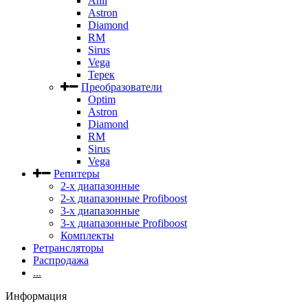
Anli
Astron
Diamond
RM
Sirus
Vega
Терек
Преобразователи
Optim
Astron
Diamond
RM
Sirus
Vega
Репитеры
2-х диапазонные
2-х диапазонные Profiboost
3-х диапазонные
3-х диапазонные Profiboost
Комплекты
Ретрансляторы
Распродажа
...
Информация