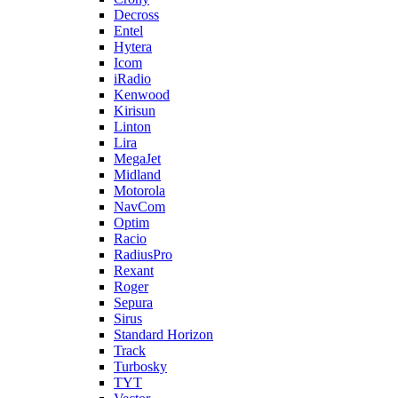
Decross
Entel
Hytera
Icom
iRadio
Kenwood
Kirisun
Linton
Lira
MegaJet
Midland
Motorola
NavCom
Optim
Racio
RadiusPro
Rexant
Roger
Sepura
Sirus
Standard Horizon
Track
Turbosky
TYT