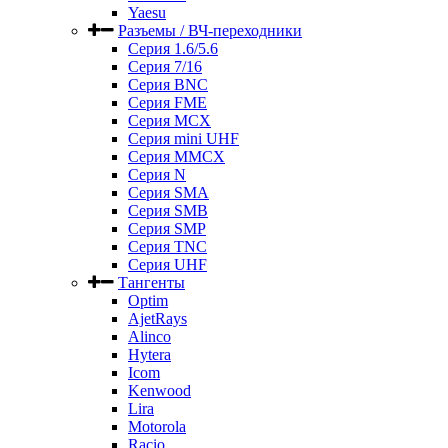
Yaesu
Разъемы / ВЧ-переходники
Серия 1.6/5.6
Серия 7/16
Серия BNC
Серия FME
Серия MCX
Серия mini UHF
Серия MMCX
Серия N
Серия SMA
Серия SMB
Серия SMP
Серия TNC
Серия UHF
Тангенты
Optim
AjetRays
Alinco
Hytera
Icom
Kenwood
Lira
Motorola
Racio