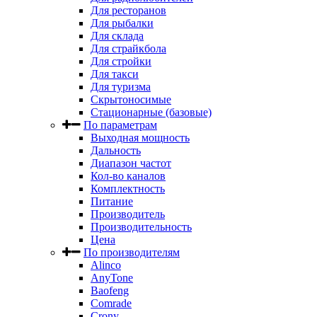
Для ресторанов
Для рыбалки
Для склада
Для страйкбола
Для стройки
Для такси
Для туризма
Скрытоносимые
Стационарные (базовые)
По параметрам
Выходная мощность
Дальность
Диапазон частот
Кол-во каналов
Комплектность
Питание
Производитель
Производительность
Цена
По производителям
Alinco
AnyTone
Baofeng
Comrade
Crony