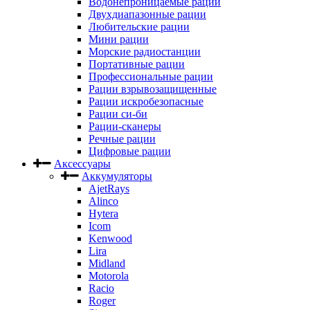
Водонепроницаемые рации
Двухдиапазонные рации
Любительские рации
Мини рации
Морские радиостанции
Портативные рации
Профессиональные рации
Рации взрывозащищенные
Рации искробезопасные
Рации си-би
Рации-сканеры
Речные рации
Цифровые рации
Аксессуары
Аккумуляторы
AjetRays
Alinco
Hytera
Icom
Kenwood
Lira
Midland
Motorola
Racio
Roger