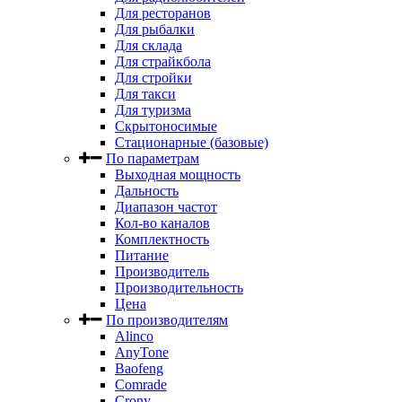
Для ресторанов
Для рыбалки
Для склада
Для страйкбола
Для стройки
Для такси
Для туризма
Скрытоносимые
Стационарные (базовые)
По параметрам
Выходная мощность
Дальность
Диапазон частот
Кол-во каналов
Комплектность
Питание
Производитель
Производительность
Цена
По производителям
Alinco
AnyTone
Baofeng
Comrade
Crony