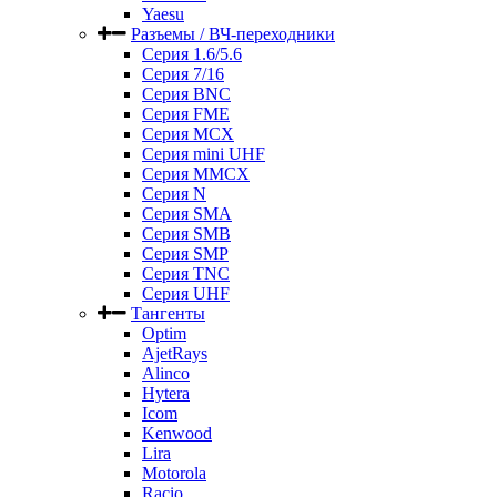
Yaesu
Разъемы / ВЧ-переходники
Серия 1.6/5.6
Серия 7/16
Серия BNC
Серия FME
Серия MCX
Серия mini UHF
Серия MMCX
Серия N
Серия SMA
Серия SMB
Серия SMP
Серия TNC
Серия UHF
Тангенты
Optim
AjetRays
Alinco
Hytera
Icom
Kenwood
Lira
Motorola
Racio