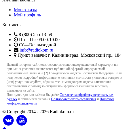
Мои заказы
Мой профиль
Контакты
8 (800) 555-13-59
Пн—Пт: 09.00-19.00
Сб—Вс: выходной
info@radiokom.ru
Пункт выдачи: г. Калининград, Московский пр., 184
Данный интернет-сайт носит исключительно информационный характер и ни
при каких условиях не является публичной офертой, определяемой
положениями Статьи 437 (2) Гражданского кодекса Российской Федерации. Для
получения подробной информации о наличии и стоимости указанных товаров и
(или) услуг, пожалуйста, обращайтесь к менеджерам отдела клиентского
обслуживания с помощью специальной формы связи или по телефону
указанном на сайте.
Пользуясь данным сайтом Вы даёте
Согласие на обработку персональных
данных
и принимаете условия
Пользовательского соглашения
и
Политики
конфиденциальности
.
© Copyright 2014 - 2026 Radiokom.ru