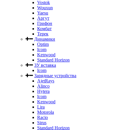
Vostok
Wouxun
Yaesu
Аргут
Грифон
Комбат
Терек
Динамики
Optim
Icom
Kenwood
Standard Horizon
ЗУ вставка
Icom
Зарядные устройства
AjetRays
Alinco
Hytera
Icom
Kenwood
Lira
Motorola
Racio
Sirus
Standard Horizon