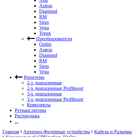
Anli
Astron
Diamond
RM
Sirus
Vega
Терек
Преобразователи
Optim
Astron
Diamond
RM
Sirus
Vega
Репитеры
2-х диапазонные
2-х диапазонные Profiboost
3-х диапазонные
3-х диапазонные Profiboost
Комплекты
Ретрансляторы
Распродажа
...
Главная
Антенно-Фидерные устройства
Кабель и Разъемы