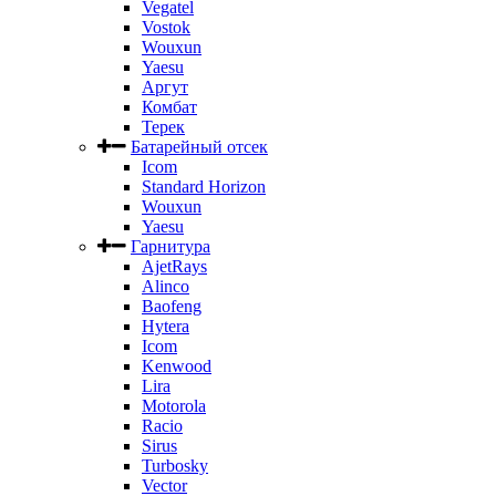
Vegatel
Vostok
Wouxun
Yaesu
Аргут
Комбат
Терек
Батарейный отсек
Icom
Standard Horizon
Wouxun
Yaesu
Гарнитура
AjetRays
Alinco
Baofeng
Hytera
Icom
Kenwood
Lira
Motorola
Racio
Sirus
Turbosky
Vector