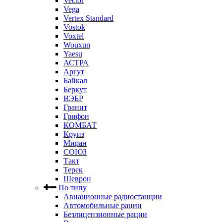
Vector
Vega
Vertex Standard
Vostok
Voxtel
Wouxun
Yaesu
АСТРА
Аргут
Байкал
Беркут
ВЭБР
Гранит
Грифон
КОМБАТ
Круиз
Миран
СОЮЗ
Такт
Терек
Шеврон
По типу
Авиационные радиостанции
Автомобильные рации
Безлицензионные рации