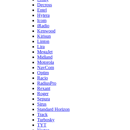
Decross
Entel
Hytera
Icom
iRadio
Kenwood
Kirisun
Linton
Lira
MegaJet
Midland
Motorola
NavCom
Optim
Racio
RadiusPro
Rexant
Roger
Sepura
Sirus
Standard Horizon
Track
Turbosky
TYT