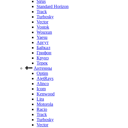
Sirus
Standard Horizon
Track
Turbosky
Vector
Vostok
Wouxun
Yaesu
Аргут
Байкал
Грифон
Круиз
Терек
Антенны
Optim
AjetRays
Alinco
Icom
Kenwood
Lira
Motorola
Racio
Track
Turbosky
Vector