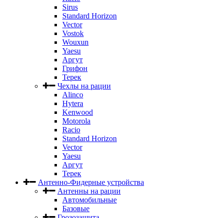
Sirus
Standard Horizon
Vector
Vostok
Wouxun
Yaesu
Аргут
Грифон
Терек
Чехлы на рации
Alinco
Hytera
Kenwood
Motorola
Racio
Standard Horizon
Vector
Yaesu
Аргут
Терек
Антенно-Фидерные устройства
Антенны на рации
Автомобильные
Базовые
Грозозащита