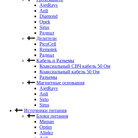
AjetRays
Anli
Diamond
Opek
Sirus
Радиал
Делители
PicoCell
Remotek
Радиал
Кабель и Разъемы
Коаксиальный СВЧ кабель 50 Ом
Коаксиальный кабель 50 Ом
Разъемы
Магнитные основания
AjetRays
Anli
Sirio
Sirus
Источники питания
Блоки питания
Миран
Optim
Alinko