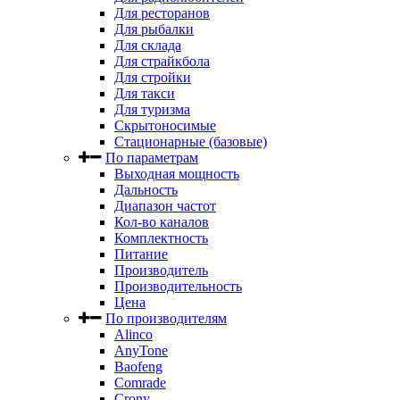
Для ресторанов
Для рыбалки
Для склада
Для страйкбола
Для стройки
Для такси
Для туризма
Скрытоносимые
Стационарные (базовые)
По параметрам
Выходная мощность
Дальность
Диапазон частот
Кол-во каналов
Комплектность
Питание
Производитель
Производительность
Цена
По производителям
Alinco
AnyTone
Baofeng
Comrade
Crony