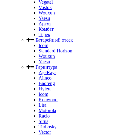
Vegatel
Vostok
Wouxun
Yaesu
Аргут
Комбат
Терек
Батарейный отсек
Icom
Standard Horizon
Wouxun
Yaesu
Гарнитура
AjetRays
Alinco
Baofeng
Hytera
Icom
Kenwood
Lira
Motorola
Racio
Sirus
Turbosky
Vector