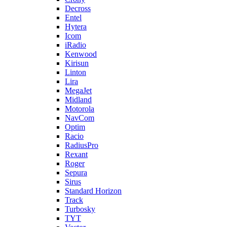
Decross
Entel
Hytera
Icom
iRadio
Kenwood
Kirisun
Linton
Lira
MegaJet
Midland
Motorola
NavCom
Optim
Racio
RadiusPro
Rexant
Roger
Sepura
Sirus
Standard Horizon
Track
Turbosky
TYT