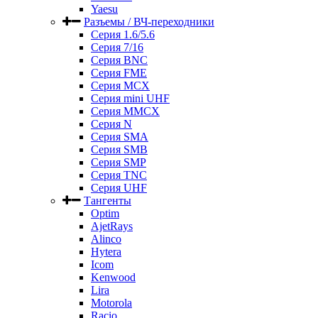
Yaesu
Разъемы / ВЧ-переходники
Серия 1.6/5.6
Серия 7/16
Серия BNC
Серия FME
Серия MCX
Серия mini UHF
Серия MMCX
Серия N
Серия SMA
Серия SMB
Серия SMP
Серия TNC
Серия UHF
Тангенты
Optim
AjetRays
Alinco
Hytera
Icom
Kenwood
Lira
Motorola
Racio