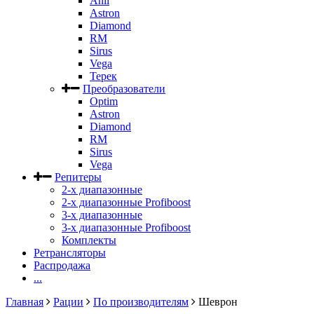
Anli
Astron
Diamond
RM
Sirus
Vega
Терек
Преобразователи
Optim
Astron
Diamond
RM
Sirus
Vega
Репитеры
2-х диапазонные
2-х диапазонные Profiboost
3-х диапазонные
3-х диапазонные Profiboost
Комплекты
Ретрансляторы
Распродажа
...
Главная
Рации
По производителям
Шеврон