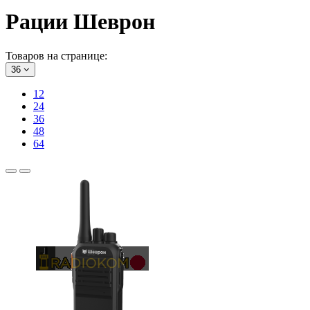
Рации Шеврон
Товаров на странице:
36
12
24
36
48
64