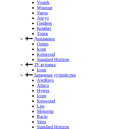
Vostok
Wouxun
Yaesu
Аргут
Грифон
Комбат
Терек
Динамики
Optim
Icom
Kenwood
Standard Horizon
ЗУ вставка
Icom
Зарядные устройства
AjetRays
Alinco
Hytera
Icom
Kenwood
Lira
Motorola
Racio
Sirus
Standard Horizon