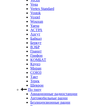
Vector
Vega
Vertex Standard
Vostok
Voxtel
Wouxun
Yaesu
АСТРА
Аргут
Байкал
Беркут
ВЭБР
Гранит
Грифон
КОМБАТ
Круиз
Миран
СОЮЗ
Такт
Терек
Шеврон
По типу
Авиационные радиостанции
Автомобильные рации
Безлицензионные рации