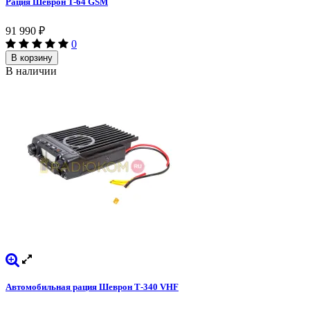
Рация Шеврон T-64 GSM
91 990
₽
0
В корзину
В наличии
Автомобильная рация Шеврон Т-340 VHF