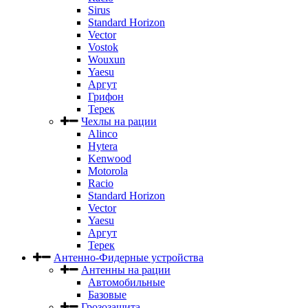
Sirus
Standard Horizon
Vector
Vostok
Wouxun
Yaesu
Аргут
Грифон
Терек
Чехлы на рации
Alinco
Hytera
Kenwood
Motorola
Racio
Standard Horizon
Vector
Yaesu
Аргут
Терек
Антенно-Фидерные устройства
Антенны на рации
Автомобильные
Базовые
Грозозащита