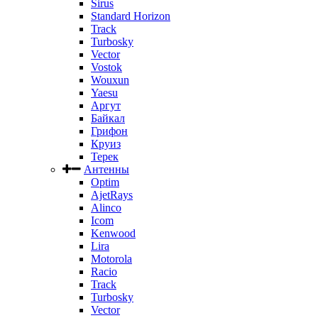
Sirus
Standard Horizon
Track
Turbosky
Vector
Vostok
Wouxun
Yaesu
Аргут
Байкал
Грифон
Круиз
Терек
Антенны
Optim
AjetRays
Alinco
Icom
Kenwood
Lira
Motorola
Racio
Track
Turbosky
Vector