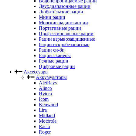
Водонепроницаемые рации
Двухдиапазонные рации
Любительские рации
Мини рации
Морские радиостанции
Портативные рации
Профессиональные рации
Рации взрывозащищенные
Рации искробезопасные
Рации си-би
Рации-сканеры
Речные рации
Цифровые рации
Аксессуары
Аккумуляторы
AjetRays
Alinco
Hytera
Icom
Kenwood
Lira
Midland
Motorola
Racio
Roger