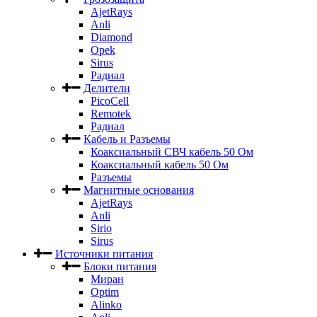
AjetRays
Anli
Diamond
Opek
Sirus
Радиал
Делители
PicoCell
Remotek
Радиал
Кабель и Разъемы
Коаксиальный СВЧ кабель 50 Ом
Коаксиальный кабель 50 Ом
Разъемы
Магнитные основания
AjetRays
Anli
Sirio
Sirus
Источники питания
Блоки питания
Миран
Optim
Alinko